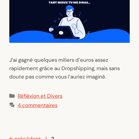
J’ai gagné quelques miliers d’euros assez
rapidement grâce au Dropshipping, mais sans
doute pas comme vous l’auriez imaginé.
Catégories
Réfléxion et Divers
4 commentaires
Page
Page
←
précédent
1
2