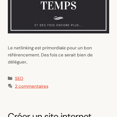
Le netlinking est primordiale pour un bon
référencement. Des fois ce serait bien de
déléguer..
Catégories
SEO
2 commentaires
Créer un site internet