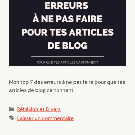
Mon top 7 des erreurs à ne pas faire pour que tes
articles de blog cartonnent.
Catégories
Réfléxion et Divers
Laisser un commentaire