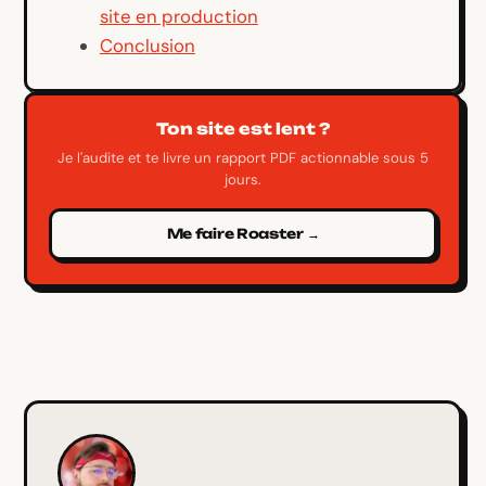
site en production
Conclusion
Ton site est lent ?
Je l'audite et te livre un rapport PDF actionnable sous 5
jours.
Me faire Roaster →