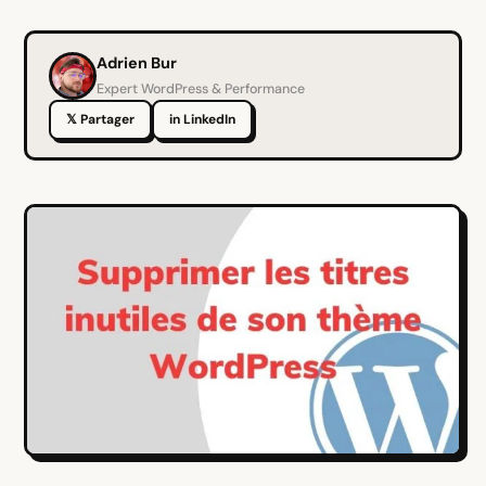
Adrien Bur
Expert WordPress & Performance
𝕏 Partager
in LinkedIn