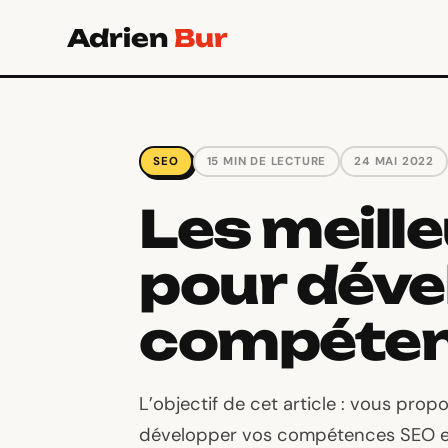
Aller
Adrien
Bur
au
contenu
SEO
15 MIN DE LECTURE
24 MAI 2022
Les meill
pour déve
compéten
L’objectif de cet article : vous prop
développer vos compétences SEO e