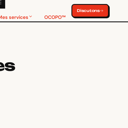
Discutons
Mes services
OCOPO™
es