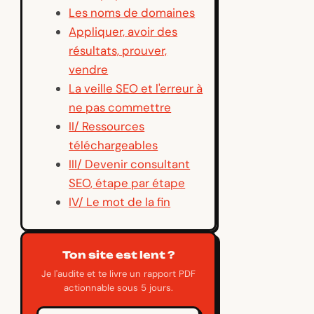
Les noms de domaines
Appliquer, avoir des
résultats, prouver,
vendre
La veille SEO et l'erreur à
ne pas commettre
II/ Ressources
téléchargeables
III/ Devenir consultant
SEO, étape par étape
IV/ Le mot de la fin
Ton site est lent ?
Je l'audite et te livre un rapport PDF
actionnable sous 5 jours.